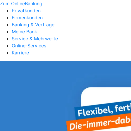
Zum OnlineBanking
Privatkunden
Firmenkunden
Banking & Verträge
Meine Bank
Service & Mehrwerte
Online-Services
Karriere