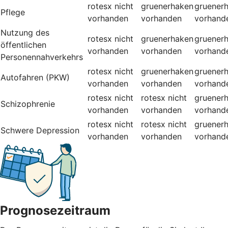
rotesx
nicht
gruenerhaken
gruener
Pflege
vorhanden
vorhanden
vorhand
Nutzung des
rotesx
nicht
gruenerhaken
gruener
öffentlichen
vorhanden
vorhanden
vorhand
Personennahverkehrs
rotesx
nicht
gruenerhaken
gruener
Autofahren (PKW)
vorhanden
vorhanden
vorhand
rotesx
nicht
rotesx
nicht
gruener
Schizophrenie
vorhanden
vorhanden
vorhand
rotesx
nicht
rotesx
nicht
gruener
Schwere Depression
vorhanden
vorhanden
vorhand
Prognosezeitraum