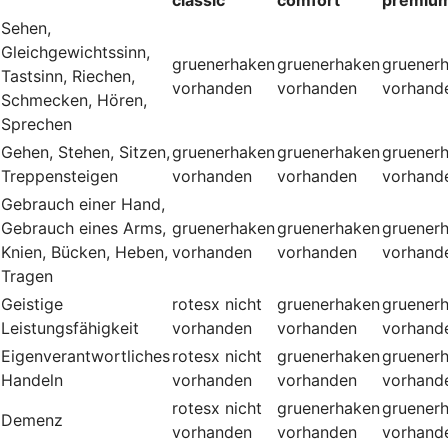
Sehen,
Gleichgewichtssinn,
gruenerhaken
gruenerhaken
gruener
Tastsinn, Riechen,
vorhanden
vorhanden
vorhand
Schmecken, Hören,
Sprechen
Gehen, Stehen, Sitzen,
gruenerhaken
gruenerhaken
gruener
Treppensteigen
vorhanden
vorhanden
vorhand
Gebrauch einer Hand,
Gebrauch eines Arms,
gruenerhaken
gruenerhaken
gruener
Knien, Bücken, Heben,
vorhanden
vorhanden
vorhand
Tragen
Geistige
rotesx
nicht
gruenerhaken
gruener
Leistungsfähigkeit
vorhanden
vorhanden
vorhand
Eigenverantwortliches
rotesx
nicht
gruenerhaken
gruener
Handeln
vorhanden
vorhanden
vorhand
rotesx
nicht
gruenerhaken
gruener
Demenz
vorhanden
vorhanden
vorhand