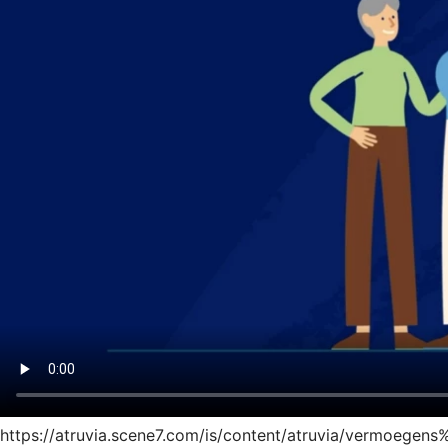
https://atruvia.scene7.com/is/content/atruvia/vermoegen