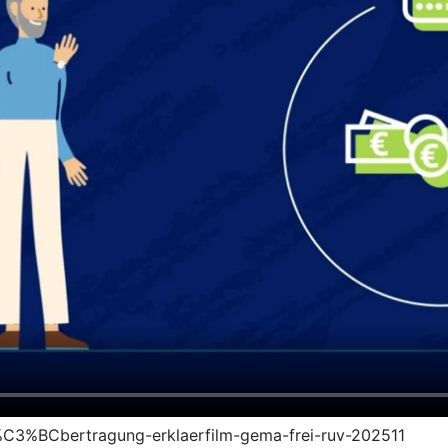
s%C3%BCbertragung-erklaerfilm-gema-frei-ruv-202511