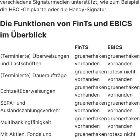
verschiedene Signaturmedien unterstützt, wie zum Beispiel
die HBCI-Chipkarte oder die Handy-Signatur.
Die Funktionen von FinTs und EBICS
im Überblick
FinTS
EBICS
(Terminierte) Überweisungen
gruenerhaken
gruenerhaken
und Lastschriften
vorhanden
vorhanden
gruenerhaken
rotesx
nicht
(Terminierte) Daueraufträge
vorhanden
vorhanden
gruenerhaken
gruenerhaken
Echtzeitüberweisungen
vorhanden
vorhanden
SEPA- und
gruenerhaken
gruenerhaken
Auslandszahlungsverkehr
vorhanden
vorhanden
gruenerhaken
gruenerhaken
Multibankingfähigkeit
vorhanden
vorhanden
Mit Aktien, Fonds und
gruenerhaken
rotesx
nicht