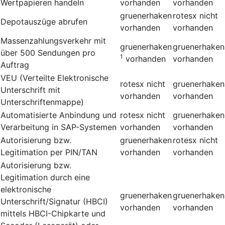
Wertpapieren handeln
vorhanden
vorhanden
gruenerhaken
rotesx
nicht
Depotauszüge abrufen
vorhanden
vorhanden
Massenzahlungsverkehr mit
gruenerhaken
gruenerhaken
über 500 Sendungen pro
1
vorhanden
vorhanden
Auftrag
VEU (Verteilte Elektronische
rotesx
nicht
gruenerhaken
Unterschrift mit
vorhanden
vorhanden
Unterschriftenmappe)
Automatisierte Anbindung und
rotesx
nicht
gruenerhaken
Verarbeitung in SAP-Systemen
vorhanden
vorhanden
Autorisierung bzw.
gruenerhaken
rotesx
nicht
Legitimation per PIN/TAN
vorhanden
vorhanden
Autorisierung bzw.
Legitimation durch eine
elektronische
gruenerhaken
gruenerhaken
Unterschrift/Signatur (HBCI)
vorhanden
vorhanden
mittels HBCI-Chipkarte und