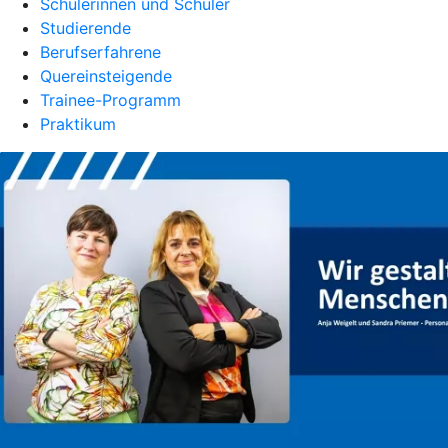
Schülerinnen und Schüler
Studierende
Berufserfahrene
Quereinsteigende
Trainee-Programm
Praktikum