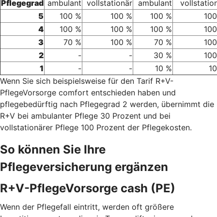
Pflegegrad
ambulant
vollstationär
ambulant
vollstatio
5
100 %
100 %
100 %
100
4
100 %
100 %
100 %
100
3
70 %
100 %
70 %
100
2
-
-
30 %
100
1
-
-
10 %
1
Wenn Sie sich beispielsweise für den Tarif R+V-
PflegeVorsorge comfort entschieden haben und
pflegebedürftig nach Pflegegrad 2 werden, übernimmt die
R+V bei ambulanter Pflege 30 Prozent und bei
vollstationärer Pflege 100 Prozent der Pflegekosten.
So können Sie Ihre
Pflegeversicherung ergänzen
R+V-PflegeVorsorge cash (PE)
Wenn der Pflegefall eintritt, werden oft größere