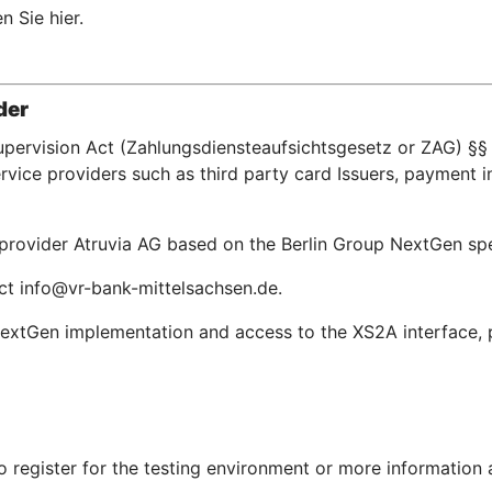
n Sie hier.
der
upervision Act (Zahlungsdiensteaufsichtsgesetz or ZAG) §§ 
ice providers such as third party card Issuers, payment in
e provider Atruvia AG based on the Berlin Group NextGen s
act info@vr-bank-mittelsachsen.de.
extGen implementation and access to the XS2A interface, pl
To register for the testing environment or more information