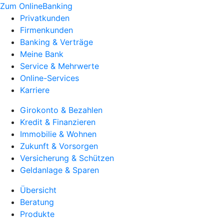
Zum OnlineBanking
Privatkunden
Firmenkunden
Banking & Verträge
Meine Bank
Service & Mehrwerte
Online-Services
Karriere
Girokonto & Bezahlen
Kredit & Finanzieren
Immobilie & Wohnen
Zukunft & Vorsorgen
Versicherung & Schützen
Geldanlage & Sparen
Übersicht
Beratung
Produkte