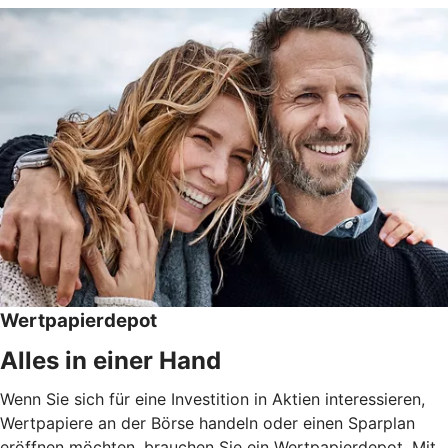
Wertpapierdepot
Alles in einer Hand
Wenn Sie sich für eine Investition in Aktien interessieren,
Wertpapiere an der Börse handeln oder einen Sparplan
eröffnen möchten, brauchen Sie ein Wertpapierdepot. Mit