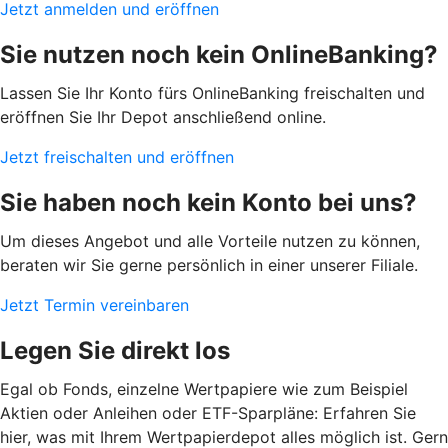
Jetzt anmelden und eröffnen
Sie nutzen noch kein OnlineBanking?
Lassen Sie Ihr Konto fürs OnlineBanking freischalten und
eröffnen Sie Ihr Depot anschließend online.
Jetzt freischalten und eröffnen
Sie haben noch kein Konto bei uns?
Um dieses Angebot und alle Vorteile nutzen zu können,
beraten wir Sie gerne persönlich in einer unserer Filiale.
Jetzt Termin vereinbaren
Legen Sie direkt los
Egal ob Fonds, einzelne Wertpapiere wie zum Beispiel
Aktien oder Anleihen oder ETF-Sparpläne: Erfahren Sie
hier, was mit Ihrem Wertpapierdepot alles möglich ist. Gern