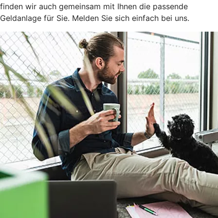
finden wir auch gemeinsam mit Ihnen die passende
Geldanlage für Sie. Melden Sie sich einfach bei uns.