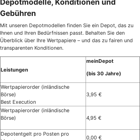
Depotmodelle, Konditionen und
Gebühren
Mit unseren Depotmodellen finden Sie ein Depot, das zu
Ihnen und Ihren Bedürfnissen passt. Behalten Sie den
Überblick über Ihre Wertpapiere – und das zu fairen und
transparenten Konditionen.
meinDepot
Leistungen
(bis 30 Jahre)
Wertpapierorder (inländische
Börse)
3,95 €
Best Execution
Wertpapierorder (inländische
Börse)
4,95 €
Depotentgelt pro Posten pro
0,00 €