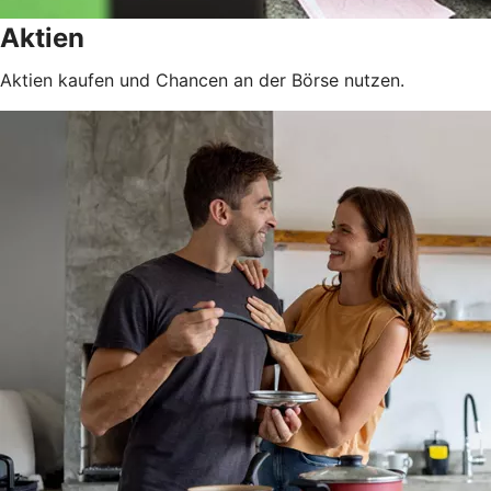
Aktien
Aktien kaufen und Chancen an der Börse nutzen.