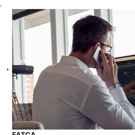
‹
FATCA