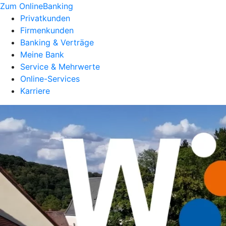
Zum OnlineBanking
Privatkunden
Firmenkunden
Banking & Verträge
Meine Bank
Service & Mehrwerte
Online-Services
Karriere